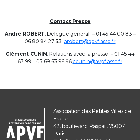
Contact Presse
André ROBERT
, Délégué général – 01 45 44 00 83 –
06 80 84 27 53
arobert@apvf.asso.fr
Clément CUNIN
, Relations avec la presse – 01 45 44
63 99 – 07 69 63 96 96
ccunin@avpf.asso.fr
Association des Petites Villes de
France
42, boulevard Raspail, 75007
Paris