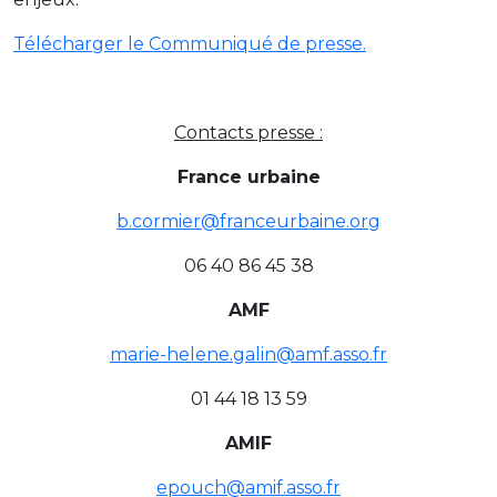
Télécharger le Communiqué de presse.
Contacts presse :
France urbaine
b.cormier@franceurbaine.org
06 40 86 45 38
AMF
marie-helene.galin@amf.asso.fr
01 44 18 13 59
AMIF
epouch@amif.asso.fr