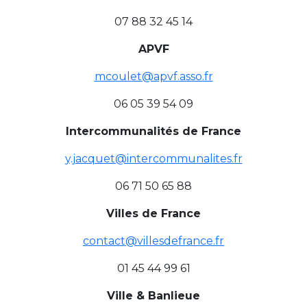
07 88 32 45 14
APVF
mcoulet@apvf.asso.fr
06 05 39 54 09
Intercommunalités de France
y.jacquet@intercommunalites.fr
06 71 50 65 88
Villes de France
contact@villesdefrance.fr
01 45 44 99 61
Ville & Banlieue