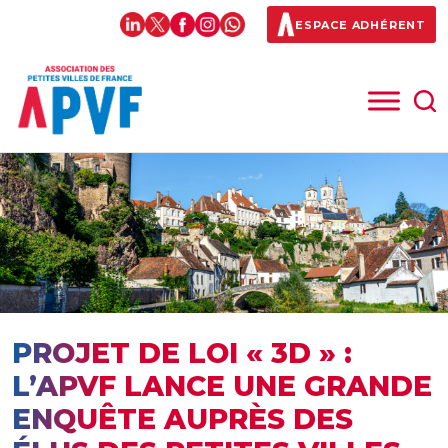
ESPACE ADHÉRENT
PROJET DE LOI « 3D » :
L’APVF LANCE UNE GRANDE
ENQUÊTE AUPRÈS DES