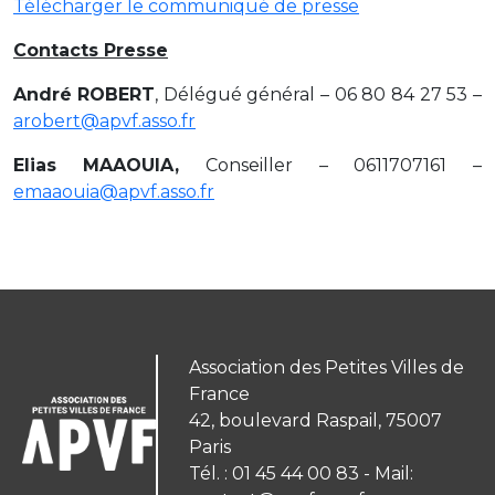
Télécharger le communiqué de presse
Contacts Presse
André ROBERT
, Délégué général – 06 80 84 27 53 –
arobert@apvf.asso.fr
Elias MAAOUIA,
Conseiller – 0611707161 –
emaaouia@apvf.asso.fr
Association des Petites Villes de
France
42, boulevard Raspail, 75007
Paris
Tél. : 01 45 44 00 83 - Mail: