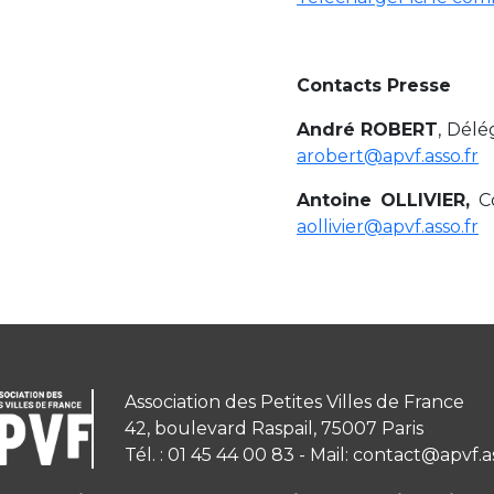
Contacts Presse
André ROBERT
, Délé
arobert@apvf.asso.fr
Antoine OLLIVIER
,
C
aollivier@apvf.asso.fr
Association des Petites Villes de France
42, boulevard Raspail, 75007 Paris
Tél. : 01 45 44 00 83 - Mail: contact@apvf.a