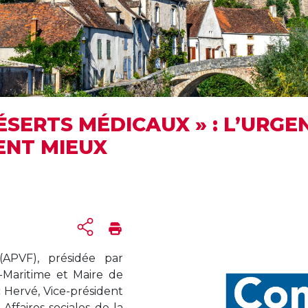
ÉSERTS MÉDICAUX » : L’URGE
ENT MIEUX
 (APVF), présidée par
-Maritime et Maire de
c Hervé, Vice-président
ffaires sociales de la