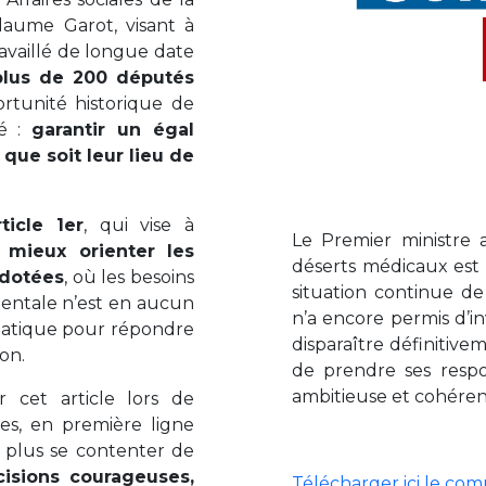
laume Garot, visant à
ravaillé de longue date
plus de 200 députés
rtunité historique de
gé :
garantir un égal
 que soit leur lieu de
ticle 1er
, qui vise à
Le Premier ministre 
e
mieux orienter les
déserts médicaux est
-dotées
, où les besoins
situation continue d
mentale n’est en aucun
n’a encore permis d’in
gmatique pour répondre
disparaître définitivem
ion.
de prendre ses respo
ambitieuse et cohéren
r cet article lors de
les, en première ligne
t plus se contenter de
cisions courageuses,
Télécharger ici le c