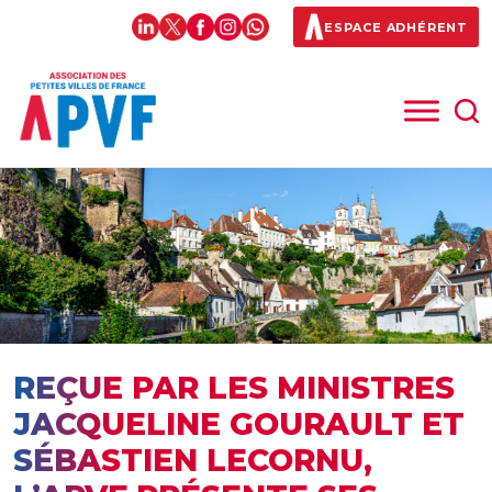
ESPACE ADHÉRENT
REÇUE PAR LES MINISTRES
JACQUELINE GOURAULT ET
SÉBASTIEN LECORNU,