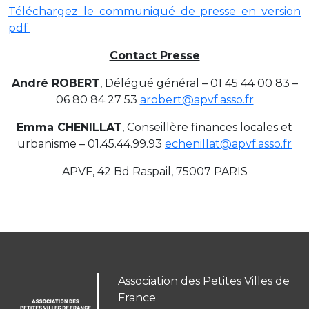
Téléchargez le communiqué de presse en version
pdf
Contact Presse
André ROBERT
, Délégué général – 01 45 44 00 83 –
06 80 84 27 53
arobert@apvf.asso.fr
Emma CHENILLAT
, Conseillère finances locales et
urbanisme – 01.45.44.99.93
echenillat@apvf.asso.fr
APVF, 42 Bd Raspail, 75007 PARIS
Association des Petites Villes de
France