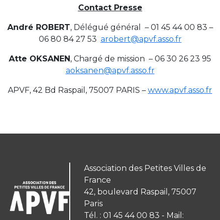
Contact Presse
André ROBERT
, Délégué général – 01 45 44 00 83 –
06 80 84 27 53
arobert@apvf.asso.fr
Atte OKSANEN
, Chargé de mission – 06 30 26 23 95
aoksanen@apvf.asso.fr
APVF, 42 Bd Raspail, 75007 PARIS –
www.apvf.asso.fr
Association des Petites Villes de
France
42, boulevard Raspail, 75007
Paris
Tél. : 01 45 44 00 83 - Mail: