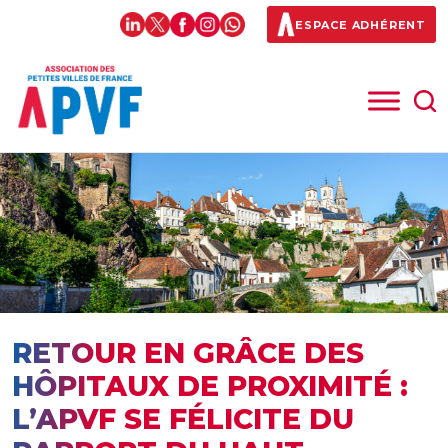
ESPACE ADHÉRENT
RETOUR EN GRÂCE DES
HÔPITAUX DE PROXIMITÉ :
L’APVF SE FÉLICITE DU