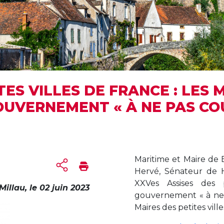
TES VILLES DE FRANCE : LES 
OUVERNEMENT « À NE PAS C
Maritime et Maire de 
Hervé, Sénateur de H
XXVes Assises des 
Millau, le 02 juin 2023
gouvernement « à ne p
Maires des petites villes