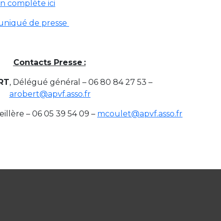
n complète ici
uniqué de presse
Contacts Presse :
RT
, Délégué général – 06 80 84 27 53 –
arobert@apvf.asso.fr
eillère – 06 05 39 54 09 –
mcoulet@apvf.asso.fr