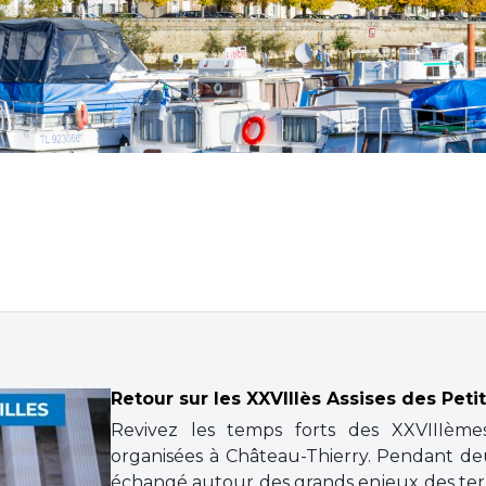
Retour sur les XXVIIIès Assises des Peti
Revivez les temps forts des XXVIIIèmes
organisées à Château-Thierry. Pendant deu
échangé autour des grands enjeux des territo