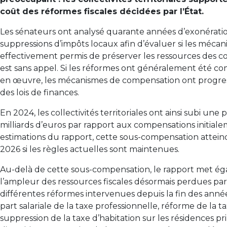
coût des réformes fiscales décidées par l’État.
Les sénateurs ont analysé quarante années d’exonérati
suppressions d’impôts locaux afin d’évaluer si les méc
effectivement permis de préserver les ressources des col
est sans appel. Si les réformes ont généralement été co
en œuvre, les mécanismes de compensation ont progres
des lois de finances.
En 2024, les collectivités territoriales ont ainsi subi une
milliards d’euros par rapport aux compensations initial
estimations du rapport, cette sous-compensation atteindr
2026 si les règles actuelles sont maintenues.
Au-delà de cette sous-compensation, le rapport met é
l’ampleur des ressources fiscales désormais perdues par l
différentes réformes intervenues depuis la fin des anné
part salariale de la taxe professionnelle, réforme de la t
suppression de la taxe d’habitation sur les résidences p