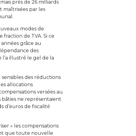
mais près de 26 milliards
 maîtrisées par les
munal.
 nouveaux modes de
fraction de TVA. Si ce
s années grâce au
a dépendance des
’a illustré le gel de la
t sensibles des réductions
es allocations
es compensations versées au
s bâties ne représentaient
s d’euros de fiscalité
riser » les compensations
ent que toute nouvelle