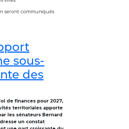
villes.
tion seront communiqués
apport
ne sous-
nte des
oi de finances pour 2027,
ités territoriales apporte
ar les sénateurs Bernard
l dresse un constat
tent une part croissante du