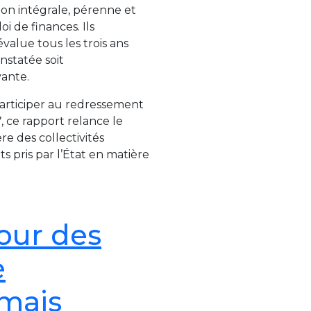
ion intégrale, pérenne et
i de finances. Ils
lue tous les trois ans
nstatée soit
vante.
participer au redressement
 ce rapport relance le
re des collectivités
ts pris par l’État en matière
Cour des
e
 mais