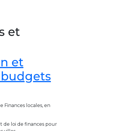
s et
n et
 budgets
ée Finances locales, en
 de loi de finances pour