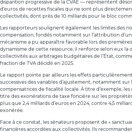
disparition progressive de la CVAE — représentent désor
d’euros de recettes fiscales qui ne sont plus directement
collectivités, dont près de 10 milliards pour le bloc com
Les rapporteurs soulignent également les limites des
compensation, fondés notamment sur l’attribution d’une 
mécanisme a pu apparaître favorable lors des première
dynamisme de cette ressource, il renforce selon eux l
collectivités aux arbitrages budgétaires de l’État, comme l
fraction de TVA décidé en 2025.
Le rapport pointe par ailleurs les effets particulièremen
successives des variables d’ajustement, notamment sur l
compensatrices de fiscalité locale. À titre d’exemple, l
titre des exonérations de taxe foncière sur les propriété
plus que 2,4 milliards d’euros en 2024, contre 4,5 milliard
exonérée.
Face à ce constat, les sénateurs proposent de « sanctua
financières accordées aux collectivités. Ils recommand