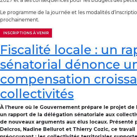
2027 et à ses conséquences pour les budgets des petites 
Le programme de la journée et les modalités d’inscrip
prochainement.
INSCRIPTIONS À VENIR
Fiscalité locale : un r
sénatorial dénonce u
compensation croissa
collectivités
À l’heure où le Gouvernement prépare le projet de l
un rapport de la délégation sénatoriale aux collectiv
de nouveaux arguments aux élus locaux. Présenté p
Delcros, Nadine Bellurot et Thierry Cozic, ce travai
préoccupant : les collectivités territoriales suppor