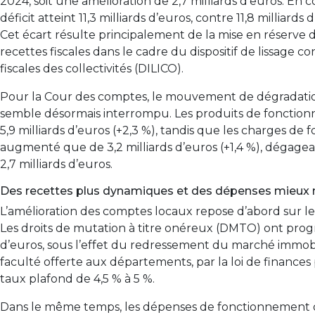
2024, soit une amélioration de 2,7 milliards d’euros. En 
déficit atteint 11,3 milliards d’euros, contre 11,8 milliard
Cet écart résulte principalement de la mise en réserve d
recettes fiscales dans le cadre du dispositif de lissage c
fiscales des collectivités (DILICO).
Pour la Cour des comptes, le mouvement de dégradati
semble désormais interrompu. Les produits de fonctio
5,9 milliards d’euros (+2,3 %), tandis que les charges d
augmenté que de 3,2 milliards d’euros (+1,4 %), dégagean
2,7 milliards d’euros.
Des recettes plus dynamiques et des dépenses mieux 
L’amélioration des comptes locaux repose d’abord sur l
Les droits de mutation à titre onéreux (DMTO) ont progre
d’euros, sous l’effet du redressement du marché immobi
faculté offerte aux départements, par la loi de finances
taux plafond de 4,5 % à 5 %.
Dans le même temps, les dépenses de fonctionnement 