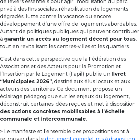
de
leviers
essentiels
pour
agir :
mobilisation
du
parc
privé
à
des
fins
sociales,
réhabilitation
de
logements
dégradés,
lutte
contre
la
vacance
ou
encore
développement
d’une
offre
de
logements
abordables.
Autant
de
politiques
publiques
qui
peuvent
contribuer
à
garantir
un
accès
au
logement
décent
pour
tous
,
tout
en
revitalisant
les
centres-
villes
et
les
quartiers.
C’est
dans
cette
perspective
que
la
Fédération des
Associations et des Acteurs pour la Promotion et
l’Insertion par le Logement
(
Fapil)
publie
un
livret
“
Municipales 2026”
,
destiné
aux
élus
locaux
et
aux
acteurs
des
territoires.
Ce
document
propose
un
éclairage
pédagogique
sur
les
enjeux
du
logement,
déconstruit
certaines
idées
reçues
et
met
à
disposition
des
actions
concrètes
mobilisables
à
l’échelle
communale
et
intercommunale
.
>
Le
manifeste
et
l’ensemble
des
propositions
sont
à
retrouver
dans
le
document
complet
mis
à
disposition