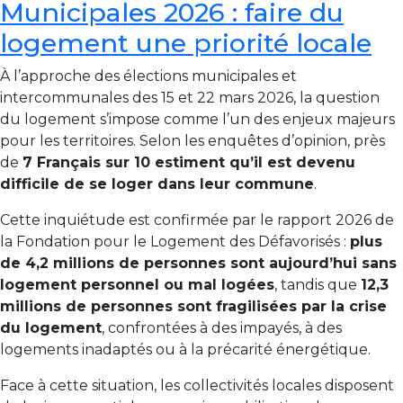
Municipales 2026 : faire du
logement une priorité locale
À
l’approche
des
élections
municipales
et
intercommunales
des 15
et 22
mars 2026,
la
question
du
logement
s’impose
comme
l’un
des
enjeux
majeurs
pour
les
territoires.
Selon
les
enquêtes
d’opinion,
près
de
7
Français
sur 10
estiment
qu’il
est
devenu
difficile
de
se
loger
dans
leur
commune
.
Cette
inquiétude
est
confirmée
par
le
rapport 2026
de
la
Fondation pour le Logement des Défavorisés
:
plus
de 4,2
millions
de
personnes
sont
aujourd’hui
sans
logement
personnel
ou
mal
logées
,
tandis
que
12,3
millions
de
personnes
sont
fragilisées
par
la
crise
du
logement
,
confrontées
à
des
impayés,
à
des
logements
inadaptés
ou
à
la
précarité
énergétique.
Face
à
cette
situation,
les
collectivités
locales
disposent